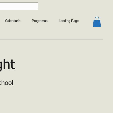
 sobre nuestros protocolos y planes de estudio
aquí
Calendario
Programas
Landing Page
ght
chool