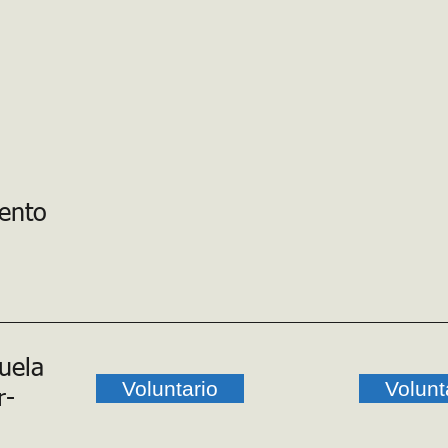
vento
uela
Voluntario
Volunt
r-