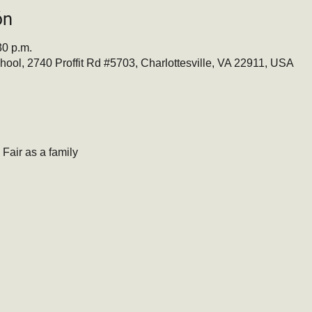
ón
30 p.m.
ool, 2740 Proffit Rd #5703, Charlottesville, VA 22911, USA
air as a family