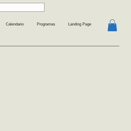
 sobre nuestros protocolos y planes de estudio
aquí
Calendario
Programas
Landing Page