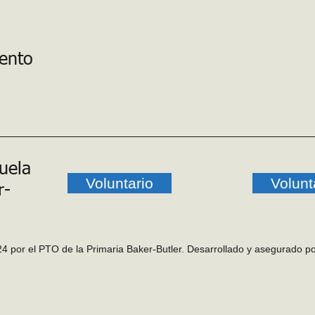
vento
uela
Voluntario
Volunt
r-
4 por el PTO de la Primaria Baker-Butler. Desarrollado y asegurado p