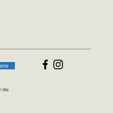
ario
or
Wix