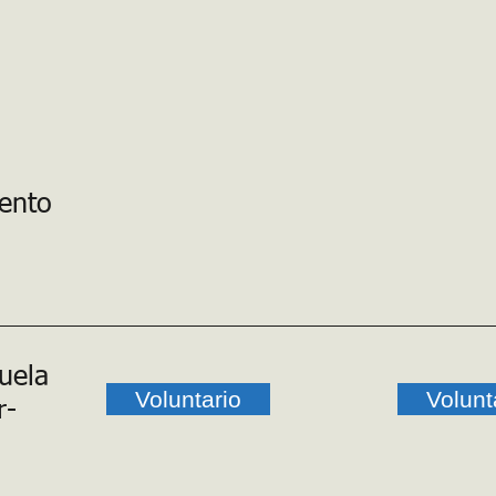
vento
uela
Voluntario
Volunt
r-