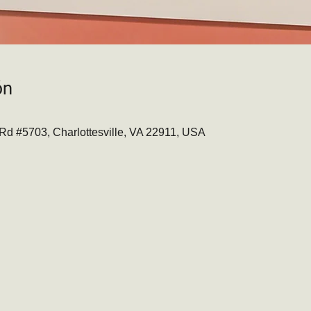
ón
t Rd #5703, Charlottesville, VA 22911, USA