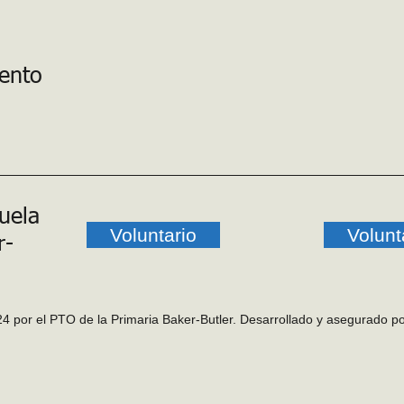
vento
uela
Voluntario
Volunt
r-
4 por el PTO de la Primaria Baker-Butler. Desarrollado y asegurado p