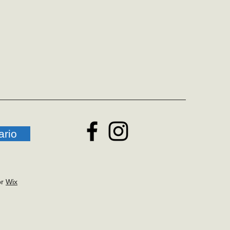
ario
or
Wix