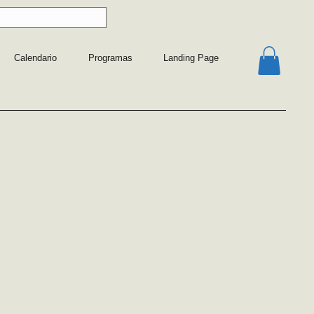
 sobre nuestros protocolos y planes de estudio
aquí
Calendario
Programas
Landing Page