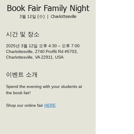
Book Fair Family Night
3월 12일 (수)
  |  
Charlottesville
시간 및 장소
2025년 3월 12일 오후 4:30 – 오후 7:00
Charlottesville, 2740 Proffit Rd #5703,
Charlottesville, VA 22911, USA
이벤트 소개
Spend the evening with your students at 
the book fair!
Shop our online fair 
HERE