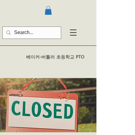
베이커-버틀러
초등학교 PTO