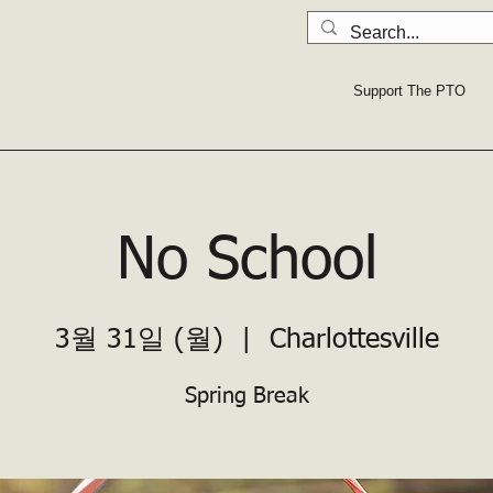
Support The PTO
No School
3월 31일 (월)
  |  
Charlottesville
Spring Break