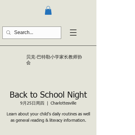
贝克-巴特勒
小学家长教师协
会
Back to School Night
9月25日周四
  |  
Charlottesville
Learn about your child's daily routines as well
as general reading & literacy information.